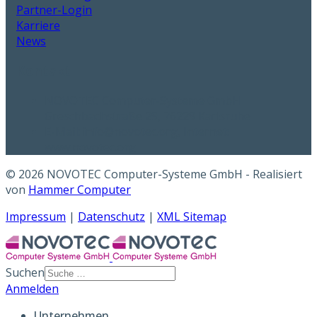
Partner-Login
Karriere
News
Kontakt
NOVOTEC Computer-Systeme GmbH
Greschbachstraße 29, 76229 Karlsruhe
E-Mail: info@novotec.org, Internet:
www.novotec.org
© 2026 NOVOTEC Computer-Systeme GmbH - Realisiert
von
Hammer Computer
Impressum
|
Datenschutz
|
XML Sitemap
Suchen
Anmelden
Unternehmen