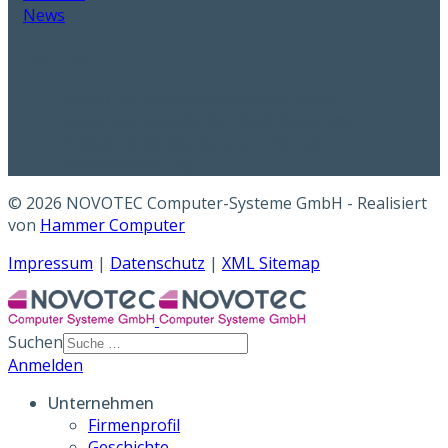
News
Kontakt
NOVOTEC Computer-Systeme GmbH
Greschbachstraße 29, 76229 Karlsruhe
E-Mail: info@novotec.org, Internet:
www.novotec.org
© 2026 NOVOTEC Computer-Systeme GmbH - Realisiert
von
Hammer Computer
Impressum
|
Datenschutz
|
XML Sitemap
Suchen
Anmelden
Unternehmen
Firmenprofil
Geschichte