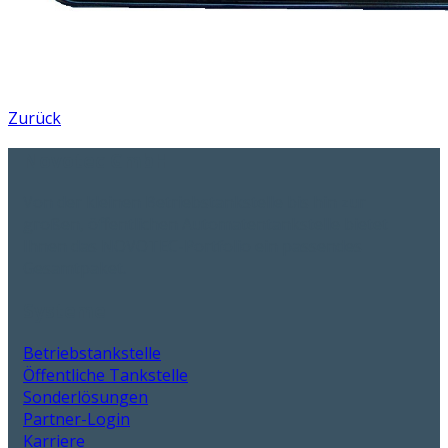
Zurück
Novotec GmbH
Von der kleinen Betriebstankstelle bis hin zur
großen, öffentlichen Automatentankstelle bietet
Ihnen das NOVOTEC-Portfolio ein passendes
Gesamtpaket.
Systeme
Betriebstankstelle
Öffentliche Tankstelle
Sonderlösungen
Partner-Login
Karriere